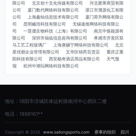
限公司
北京创十文化传媒有限公司
河北蜜果商贸有限
公司
厦门数代网络科技有限公司
湛江市漋源化工有限
公司
上海鑫灿信息技术有限公司
厦门昪升网络有限公
司
昆明臧培科技有限公司
无锡速推网络科技有限公
司
一莲晟生物科技（上海）有限公司
南京中炼能源有
限公司
深圳市福临信息咨询有限公司
孝感市开发区双
马工艺工程玻璃厂
上海康赐宁网络科技有限公司
北京
星优都企业管理有限公司
五华区锦芮百货店
重庆正重
阳科技有限公司
西安杨奇酒店用品有限公司
天气预
报
杭州中潮玩网络科技有限公司
地址：绵阳市涪城区体运村路南河中心西区二楼
电话：1898161**
Copyright © 2026
www.sailongsports.com
赛事的组织
四川