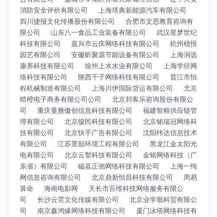
消防安全评价有限公司
上海塔典新能源汽车有限公司
四川捷报文化传播股份有限公司
合肥市文思教育咨询有
限公司
山东八一食品工业装备有限公司
武汉星梦世纪
科技有限公司
嘉兴市云庆网络科技有限公司
杭州植悟
园艺有限公司
安徽昕聚源节能设备有限公司
上海润选
康养科技有限公司
徐州上水水业有限公司
上海学径网
络科技有限公司
陕西千子网络科技有限公司
晋江市恒
程机械制造有限公司
上海川伊国际货运有限公司
北京
晴橙电子商务有限公司公司
北京邦客乐咨询股份有限公
司
重庆曼雅傲创信息科技有限公司
福建智粮供应链管
理有限公司
北京骏民科技有限公司
北京铭瑞冠网络科
技有限公司
北京快手广告有限公司
沈阳纬达信息技术
有限公司
江苏景韶环境工程有限公司
黑龙江金太阳光
电有限公司
北京云掣科技有限公司
金铭网络科技（广
东省）有限公司
磁县正弛网络科技有限公司
上海一纯
网信息咨询有限公司
北京鼎新恒昌科技有限公司
周易
算命
海南电影网
天长市百维科技网络服务有限公
司
长沙云霓文化传媒有限公司
北京业学珉科贸有限公
司
南京鑫鸿缘网络科技有限公司
厦门泳塔网络科技有